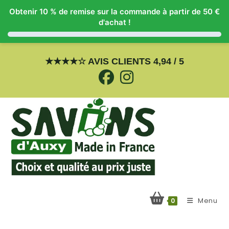
Obtenir 10 % de remise sur la commande à partir de 50 €
d'achat !
Skip
to
★
★
★
★
☆
AVIS CLIENTS 4,94 / 5
content
Menu
0