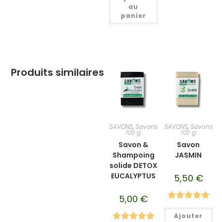
sur 5
au
panier
Produits similaires
SAVONS
,
Savons
SAVONS
,
Savons
100 g
100 g
Savon &
Savon
Shampoing
JASMIN
solide DETOX
EUCALYPTUS
5,50
€
5,00
€
Note
5.00
Ajouter
sur 5