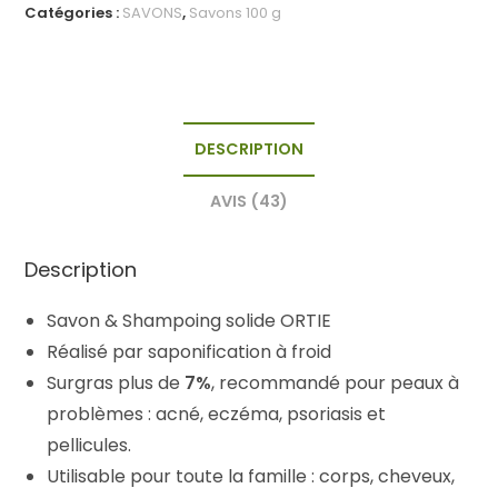
Shampoing
Catégories :
SAVONS
,
Savons 100 g
solide
ORTIE
DESCRIPTION
AVIS (43)
Description
Savon & Shampoing solide ORTIE
Réalisé par saponification à froid
Surgras plus de
7%
, recommandé pour peaux à
problèmes : acné, eczéma, psoriasis et
pellicules.
Utilisable pour toute la famille : corps, cheveux,