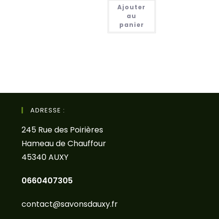
Ajouter
sur 5
au
panier
ADRESSE :
245 Rue des Poirières
Hameau de Chauffour
45340 AUXY
0660407305
contact@savonsdauxy.fr