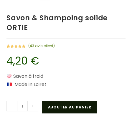
Savon & Shampoing solide
ORTIE
(
43
avis client)
Noté
43
4.84
4,20
€
sur 5
basé sur
notations
client
Savon à froid
Made in Loiret
quantité
-
+
AJOUTER AU PANIER
de
Savon
&