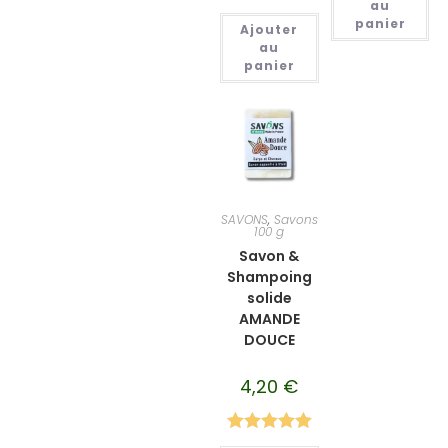
au
Note
5.00
panier
Ajouter
sur 5
au
panier
SAVONS
,
Savons
100 g
Savon &
Shampoing
solide
AMANDE
DOUCE
4,20
€
Note
5.00