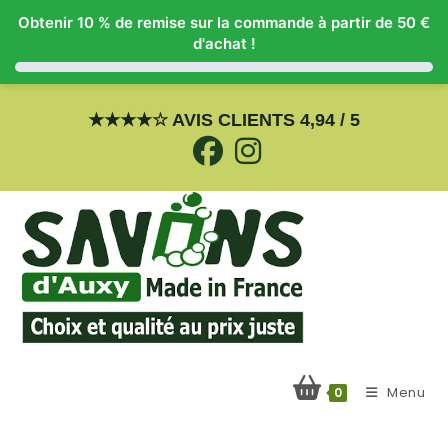
Obtenir 10 % de remise sur la commande à partir de 50 €
d'achat !
Skip
to
★
★
★
★
☆
AVIS CLIENTS 4,94 / 5
content
Menu
0