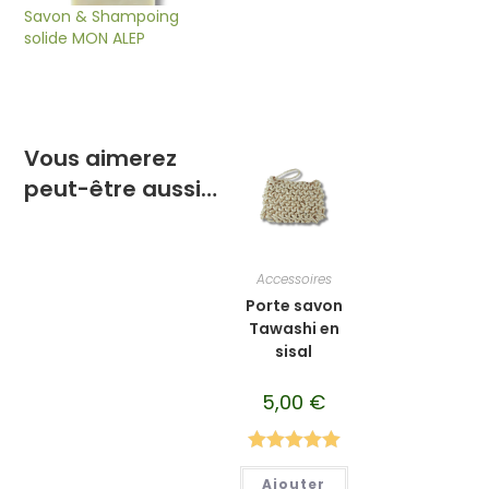
Savon & Shampoing
solide MON ALEP
Vous aimerez
peut-être aussi…
Accessoires
Porte savon
Tawashi en
sisal
5,00
€
Note
5.00
Ajouter