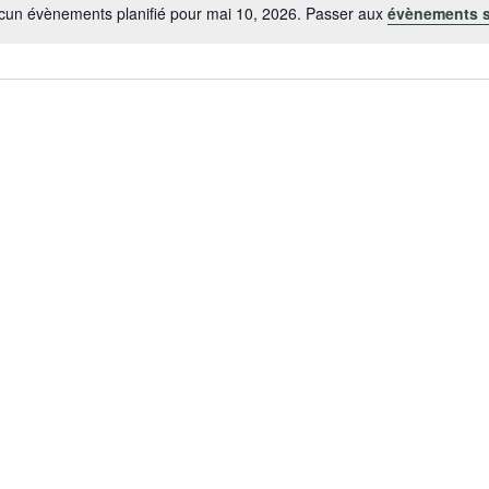
cun évènements planifié pour mai 10, 2026. Passer aux
évènements 
N
o
t
i
c
e