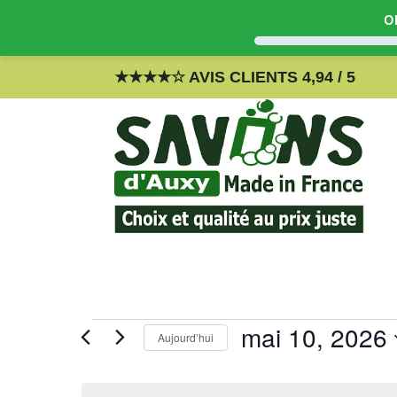
Ob
Skip
★
★
★
★
☆
AVIS CLIENTS 4,94 / 5
to
content
Évènements
mai 10, 2026
Aujourd’hui
for
mai
S
10,
é
2026