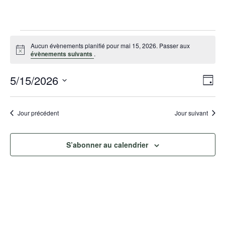
Évènements
for
Aucun évènements planifié pour mai 15, 2026. Passer aux
N
mai
évènements suivants
.
o
15,
t
2026
5/15/2026
N
N
i
J
c
a
a
e
S
o
v
v
é
u
Jour précédent
Jour suivant
i
i
l
r
g
g
e
a
S’abonner au calendrier
a
c
t
t
t
i
i
o
i
o
n
o
d
n
n
e
p
n