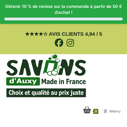
Obtenir 10 % de remise sur la commande à partir de 50 €
d'achat !
Skip
to
★
★
★
★
☆
AVIS CLIENTS 4,94 / 5
content
Menu
0