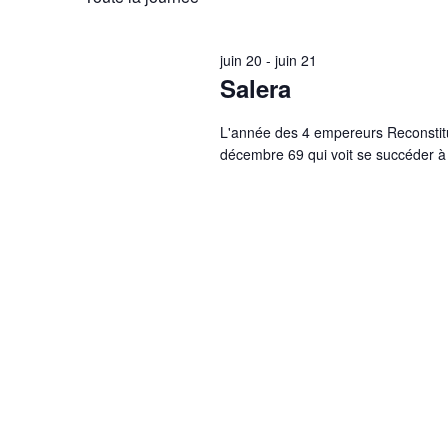
l
e
juin 20
-
juin 21
c
Salera
t
i
L'année des 4 empereurs Reconstitu
décembre 69 qui voit se succéder à 
o
n
n
e
z
u
n
e
d
a
t