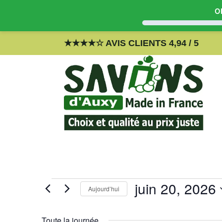
Ob
Skip
★
★
★
★
☆
AVIS CLIENTS 4,94 / 5
to
content
Évènements
juin 20, 2026
Aujourd’hui
for
juin
S
20,
é
Toute la journée
2026