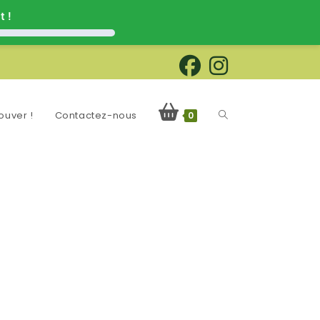
t !
Toggle
ouver !
Contactez-nous
0
website
search