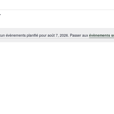
un évènements planifié pour août 7, 2026. Passer aux
évènements s
N
o
t
i
c
e