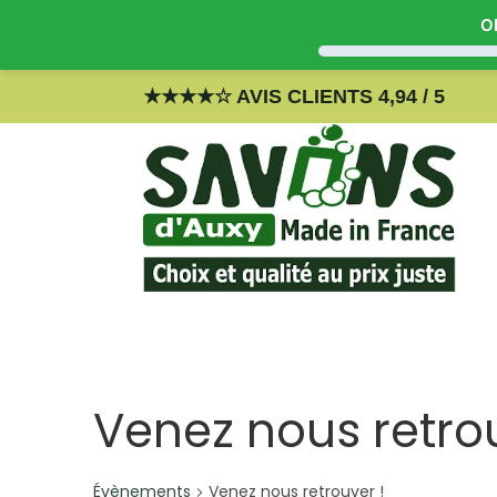
Ob
Skip
★
★
★
★
☆
AVIS CLIENTS 4,94 / 5
to
content
Venez nous retrou
Évènements
Venez nous retrouver !