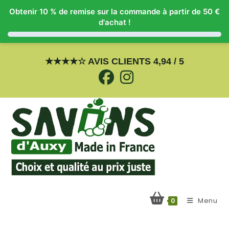
Obtenir 10 % de remise sur la commande à partir de 50 €
d'achat !
Skip
to
★
★
★
★
☆
AVIS CLIENTS 4,94 / 5
content
Menu
0