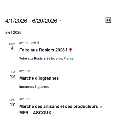
Évènements
4/1/2026
 - 
6/20/2026
N
N
L
a
a
S
i
v
avril 2026
v
é
s
i
i
l
t
avril 4
-
avril 6
SAM
g
4
g
e
e
Foire aux Rosiers 2026 !
a
a
c
t
Foire aux Rosiers
Bellegarde, France
t
t
i
i
avril 12
o
i
DIM
12
o
Marché d’Ingrannes
n
o
d
n
n
Ingrannes
Ingrannes
e
p
n
v
avril 17
a
e
VEN
17
u
Marché des artisans et des producteurs »
r
z
e
MFR – ASCOUX «
c
u