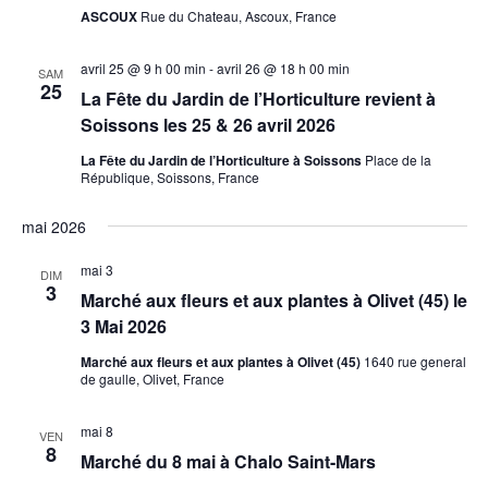
s
ASCOUX
Rue du Chateau, Ascoux, France
o
n
É
n
e
v
avril 25 @ 9 h 00 min
-
avril 26 @ 18 h 00 min
SAM
s
è
d
25
La Fête du Jardin de l’Horticulture revient à
n
u
a
Soissons les 25 & 26 avril 2026
e
l
t
La Fête du Jardin de l’Horticulture à Soissons
Place de la
m
t
e
République, Soissons, France
e
a
.
n
mai 2026
t
t
i
mai 3
DIM
3
o
Marché aux fleurs et aux plantes à Olivet (45) le
n
3 Mai 2026
s
Marché aux fleurs et aux plantes à Olivet (45)
1640 rue general
de gaulle, Olivet, France
mai 8
VEN
8
Marché du 8 mai à Chalo Saint-Mars