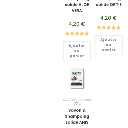
solide ALOE
solide ORTIE
VERA
4,20
€
4,20
€
Note
4.84
Ajouter
Note
5.00
sur 5
au
Ajouter
sur 5
panier
au
panier
SAVONS
,
Savons
100 g
Savon &
Shampoing
solide ANIS