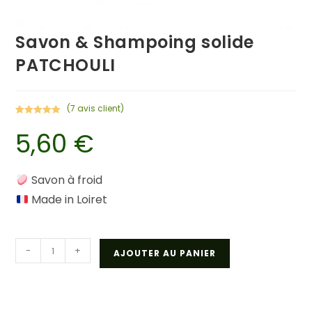
Savon & Shampoing solide
PATCHOULI
(
7
avis client)
Noté
7
5.00
5,60
€
sur 5
basé sur
notations
client
Savon à froid
Made in Loiret
quantité
-
+
AJOUTER AU PANIER
de
Savon
&