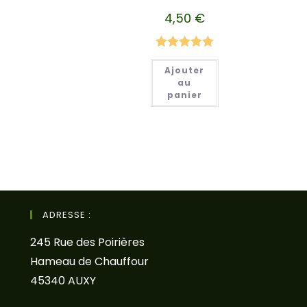
4,50
€
Note
5.00
Ajouter
sur 5
au
panier
ADRESSE :
245 Rue des Poirières
Hameau de Chauffour
45340 AUXY