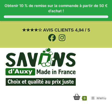
Obtenir 10 % de remise sur la commande à partir de 50 €
d'achat !
Skip
to
★
★
★
★
☆
AVIS CLIENTS 4,94 / 5
content
Menu
0