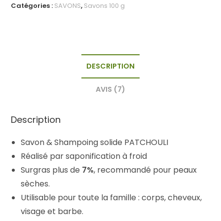
Shampoing
Catégories :
SAVONS
,
Savons 100 g
solide
PATCHOULI
DESCRIPTION
AVIS (7)
Description
Savon & Shampoing solide PATCHOULI
Réalisé par saponification à froid
Surgras plus de
7%
, recommandé pour peaux
sèches.
Utilisable pour toute la famille : corps, cheveux,
visage et barbe.