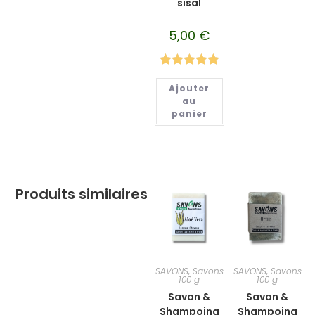
sisal
5,00
€
Note
5.00
Ajouter
sur 5
au
panier
Produits similaires
SAVONS
,
Savons
SAVONS
,
Savons
100 g
100 g
Savon &
Savon &
Shampoing
Shampoing